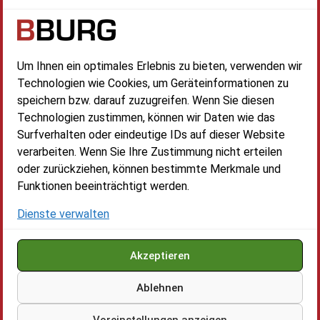
Datenschutzerklärung
Impressum
Cookie-Richtlinie (EU)
Kontakt
Um Ihnen ein optimales Erlebnis zu bieten, verwenden wir
BBURG International GmbH & Co. KG
Technologien wie Cookies, um Geräteinformationen zu
Zur Heide 7,
speichern bzw. darauf zuzugreifen. Wenn Sie diesen
15712 Königs Wusterhausen
Technologien zustimmen, können wir Daten wie das
Surfverhalten oder eindeutige IDs auf dieser Website
Telefon:+49170-7380-705
verarbeiten. Wenn Sie Ihre Zustimmung nicht erteilen
Öffnungszeiten:
oder zurückziehen, können bestimmte Merkmale und
Mo. - Fr.: 08:00 - 17:00 Uhr
Funktionen beeinträchtigt werden.
Sa. - So.: Geschlossen
Dienste verwalten
Akzeptieren
Ablehnen
Copyright © 2026 BBURG International GmbH & Co. KG
Voreinstellungen anzeigen