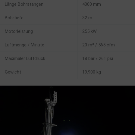
Länge Bohrstangen
4000 mm
Bohrtiefe
32 m
Motorleistung
255 kW
Luftmenge / Minute
20 m³ / 565 cfm
Maximaler Luftdruck
18 bar / 261 psi
Gewicht
19.900 kg