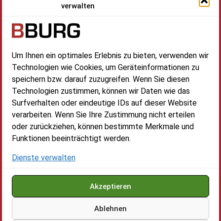
verwalten
Datenschutzerklärung
Impressum
Cookie-Richtlinie (EU)
Kontakt
Um Ihnen ein optimales Erlebnis zu bieten, verwenden wir
BBURG International GmbH & Co. KG
Technologien wie Cookies, um Geräteinformationen zu
Zur Heide 7,
speichern bzw. darauf zuzugreifen. Wenn Sie diesen
15712 Königs Wusterhausen
Technologien zustimmen, können wir Daten wie das
Surfverhalten oder eindeutige IDs auf dieser Website
Telefon:+49170-7380-705
verarbeiten. Wenn Sie Ihre Zustimmung nicht erteilen
Öffnungszeiten:
oder zurückziehen, können bestimmte Merkmale und
Mo. - Fr.: 08:00 - 17:00 Uhr
Funktionen beeinträchtigt werden.
Sa. - So.: Geschlossen
Dienste verwalten
Akzeptieren
Ablehnen