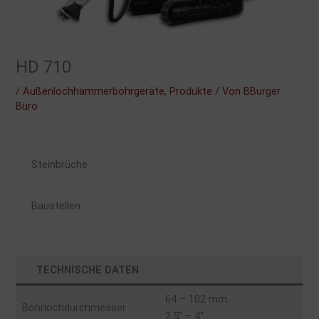
HD 710
/
Außenlochhammerbohrgeräte
,
Produkte
/ Von
BBurger
Büro
Steinbrüche
Baustellen
TECHNISCHE DATEN
64 – 102 mm
Bohrlochdurchmesser
2,5″ – 4″