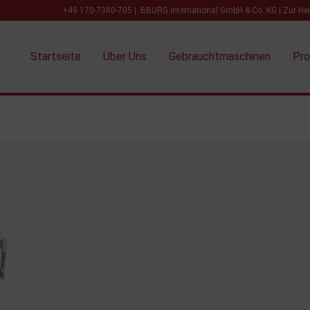
+49 170-7380-705 | BBURG International GmbH & Co. KG | Zur He
Startseite
Über Uns
Gebrauchtmaschinen
Pr