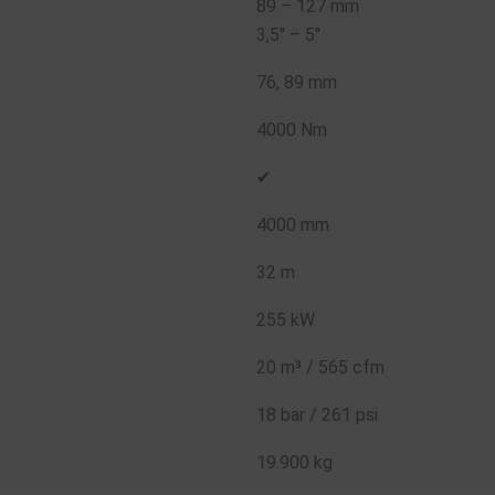
89 – 127 mm
3,5″ – 5″
76, 89 mm
4000 Nm
✔
4000 mm
32 m
255 kW
20 m³ / 565 cfm
18 bar / 261 psi
19.900 kg