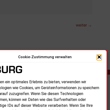
weiter
→
Cookie-Zustimmung verwalten
en ein optimales Erlebnis zu bieten, verwenden wir
logien wie Cookies, um Geräteinformationen zu speichern
Öffnungszeiten:
arauf zuzugreifen. Wenn Sie diesen Technologien
Mo. - Fr.: 08:00 - 17:00 Uhr
men, können wir Daten wie das Surfverhalten oder
tige IDs auf dieser Website verarbeiten. Wenn Sie Ihre
Sa. - So.: Geschlossen